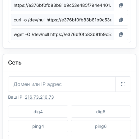
Сеть
Ваш IP:
216.73.216.73
dig4
dig6
ping4
ping6